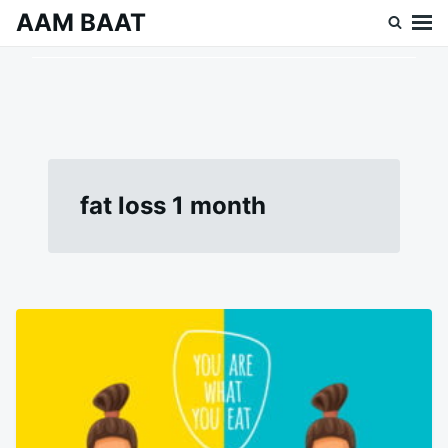
Skip
Search
AAM BAAT
to
for:
content
fat loss 1 month