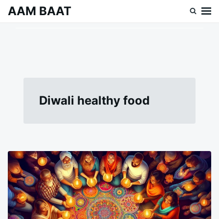
Skip
Search
AAM BAAT
to
for:
content
Diwali healthy food